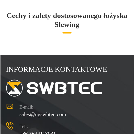
Cechy i zalety dostosowanego łożyska
Slewing
INFORMACJE KONTAKTOWE

E-mail:
sales@ngswbtec.com

Tel.:
+86 5634113031