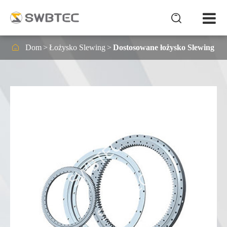


Dom
Łożysko Slewing
Dostosowane łożysko Slewing