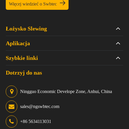

Więcej wiedzieć o Swbtec
Łożysko Slewing
Aplikacja
Szybkie linki
Dotrzyj do nas
Ningguo Economic Develope Zone, Anhui, China
sales@ngswbtec.com
+86 5634113031