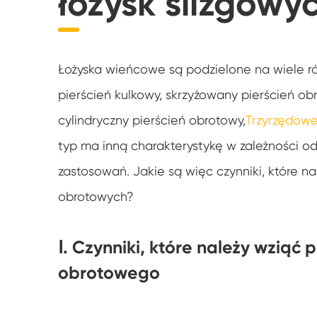
łożysk ślizgowy
Łożysko kołnierzowe i lekkie łożysko
Łożysko Slew Koparki
Łożyska wieńcowe są podzielone na wiele ró
Dostosowane łożysko Slewing
pierścień kulkowy, skrzyżowany pierścień 
cylindryczny pierścień obrotowy,
Trzyrzędowe
typ ma inną charakterystykę w zależności od
zastosowań. Jakie są więc czynniki, które n
obrotowych?
Ⅰ. Czynniki, które należy wzią
obrotowego