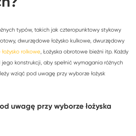
ch?
Łożysko z rolką krzyżową o wysokiej precison
Łożysko dźwigu
żnych typów, takich jak czteropunktowy stykowy
Przekładnia ślimakowa Slew Drive
obrotowy, dwurzędowe łożysko kulkowe, dwurzędowy
 łożysko rolkowe
, Łożyska obrotowe bieżni itp. Każdy
 jego konstrukcji, aby spełnić wymagania różnych
ależy wziąć pod uwagę przy wyborze łożysk
ć pod uwagę przy wyborze łożyska