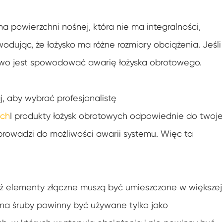
na powierzchni nośnej, która nie ma integralności,
odując, że łożysko ma różne rozmiary obciążenia. Jeśli
atwo jest spowodować awarię łożyska obrotowego.
aj, aby wybrać profesjonalistę
ych
I produkty łożysk obrotowych odpowiednie do twoje
o prowadzi do możliwości awarii systemu. Więc ta
waż elementy złączne muszą być umieszczone w większej
y na śruby powinny być używane tylko jako