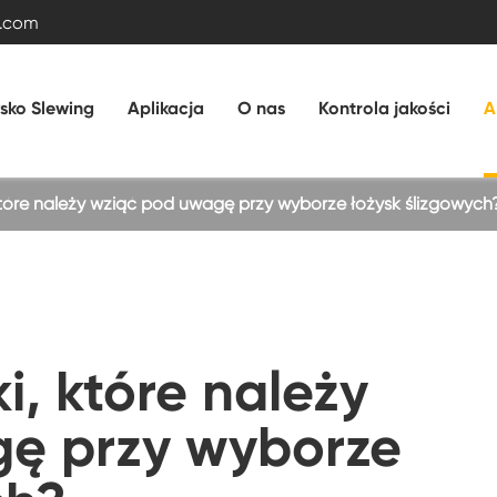
.com
sko Slewing
Aplikacja
O nas
Kontrola jakości
A
 które należy wziąć pod uwagę przy wyborze łożysk ślizgowych
Łożysko z rolką krzyżową
Łożysko kulowe z podwójnym rzędem
i, które należy
Łożysko pierścieniowe Slewing z przekładnią
zewnętrzną
ę przy wyborze
Łożysko tulei bez przekładni