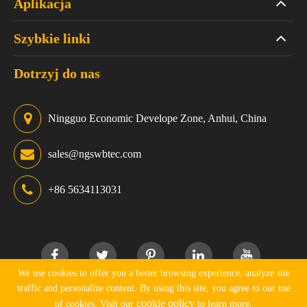
Aplikacja
Szybkie linki
Dotrzyj do nas
Ningguo Economic Develope Zone, Anhui, China
sales@ngswbtec.com
+86 5634113031
We use cookies to offer you a better browsing experience, analyze site
traffic and personalize content. By using this site, you agree to our use
Prawa autorskie ©
Ningguo Swbtec Industry Co., Ltd.
cookie policy
of cookies. Visit our
to learn more.